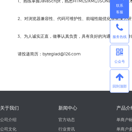
1、熟练掌握JavaScript，熟悉HTML5/XML/JSON前端开发
联系
客服
2、对浏览器兼容性、代码可维护性、前端性能优化等有深入研
3、为人诚实正直，做事认真负责，具有良好的沟通和团队协作
服务热线
请投递简历：byteglad@126.com
公众号
回到顶部
关于我们
新闻中心
产品介
公司介绍
官方动态
单商户
公司文化
行业资讯
单商户多