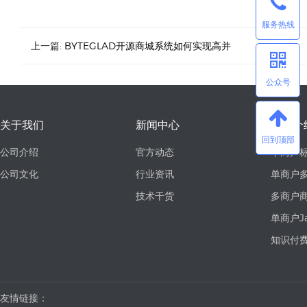
服务热线
上一篇:
BYTEGLAD开源商城系统如何实现高并
公众号
关于我们
新闻中心
产品介
回到顶部
公司介绍
官方动态
单商户
公司文化
行业资讯
单商户多
技术干货
多商户
单商户J
知识付
友情链接：